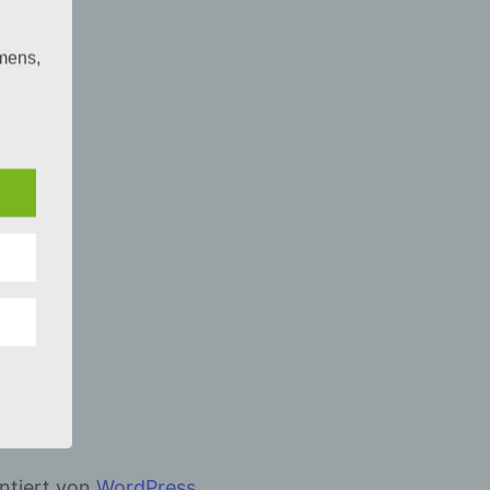
mens,
ng
en
chte
r von
ten
.
ische
n
ann.
ise
entiert von
WordPress