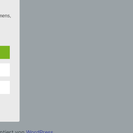
mens,
ng
en
chte
r von
ten
.
ische
n
ann.
ise
entiert von
WordPress