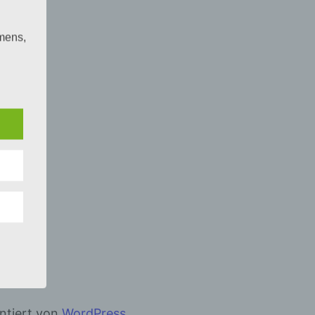
mens,
ng
en
chte
r von
ten
.
ische
n
ann.
ise
entiert von
WordPress