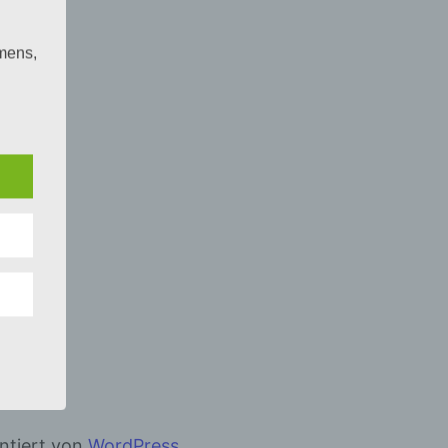
mens,
ng
en
chte
r von
ten
.
ische
n
ann.
ise
entiert von
WordPress